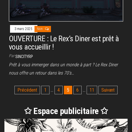
3 mars 2025
Non
OUVERTURE : Le Rex’s Diner est prêt à
vous accueillir !
Par
SINCITYRP
Prêt à vous immerger dans un monde à part ? Le Rex Diner
nous offre un retour dans les 70’s…
Pagination
Précédent
1
…
4
5
6
…
11
Suivant
des
publications
✩ Espace publicitaire ✩