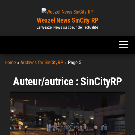
Skip
to
Weazel News SinCity RP
the
Le Weazel News au coeur de l'actualité
content
Home
»
Archives for SinCityRP
»
Page 5
Auteur/autrice :
SinCityRP